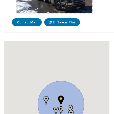
Contact Mail
En Savoir Plus
TRANSPORTS GAUCI
LE PETIT CERF
24430
COURSAC
Tel.:
05 53 04 04 41