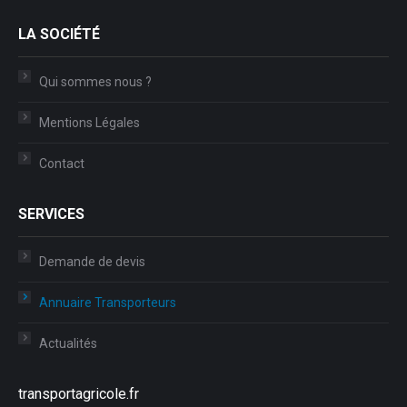
FretSide
LA SOCIÉTÉ
81, Rue du Thomassin
Qui sommes nous ?
38480
Le-Pont-de-Beauvoisin
Tel.:
09 86 87 31 96
Mentions Légales
Contact
SERVICES
Demande de devis
Annuaire Transporteurs
Actualités
Contact Mail
En Savoir Plus
transportagricole.fr