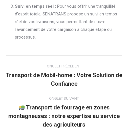
Suivi en temps réel :
Pour vous offrir une tranquillité
d’esprit totale, SENATRANS propose un suivi en temps
réel de vos livraisons, vous permettant de suivre
l’avancement de votre cargaison à chaque étape du
processus.
Navigation
ONGLET PRÉCÉDENT
de
Transport de Mobil-home : Votre Solution de
Onglet
Confiance
commentaire
précédent
ONGLET SUIVANT
Transport de fourrage en zones
montagneuses : notre expertise au service
Onglet
suivant
des agriculteurs