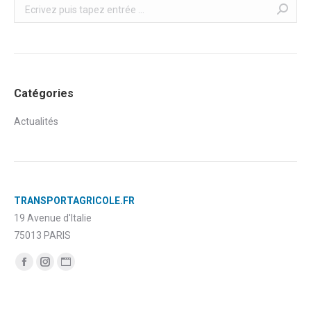
Recherche
Catégories
Actualités
TRANSPORTAGRICOLE.FR
19 Avenue d'Italie
75013 PARIS
Trouvez nous sur :
Facebook
Instagram
Site
page
page
Web
opens
opens
page