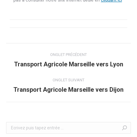
pas à consulter notre site internet dédié en
cliquant ici
Navigation
ONGLET PRÉCÉDENT
de
Transport Agricole Marseille vers Lyon
Onglet
précédent
commentaire
ONGLET SUIVANT
Transport Agricole Marseille vers Dijon
Onglet
suivant
Recherche