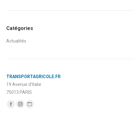
Catégories
Actualités
TRANSPORTAGRICOLE.FR
19 Avenue d'Italie
75013 PARIS
Trouvez nous sur :
Facebook
Instagram
Site
page
page
Web
opens
opens
page
in
in
opens