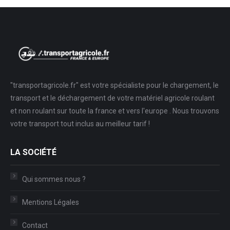
new
new
in
window
window
new
window
"transportagricole.fr" est votre spécialiste pour le chargement, le
transport et le déchargement de votre matériel agricole roulant
et non roulant sur toute la france et vers l'europe . Nous trouvons
votre transport tout inclus au meilleur tarif !
LA SOCIÉTÉ
Qui sommes nous ?
Mentions Légales
Contact