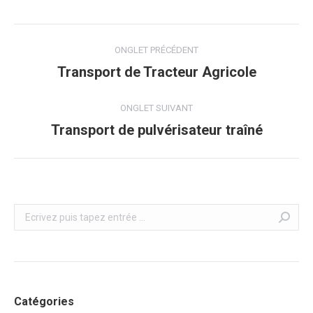
Navigation
ONGLET PRÉCÉDENT
de
Transport de Tracteur Agricole
Onglet
précédent
commentaire
ONGLET SUIVANT
Transport de pulvérisateur traîné
Onglet
suivant
Recherche
Catégories