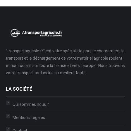
new
new
in
window
window
new
window
"transportagricole.fr" est votre spécialiste pour le chargement, le
transport et le déchargement de votre matériel agricole roulant
et non roulant sur toute la france et vers l'europe . Nous trouvons
votre transport tout inclus au meilleur tarif !
LA SOCIÉTÉ
Qui sommes nous ?
Mentions Légales
Contact