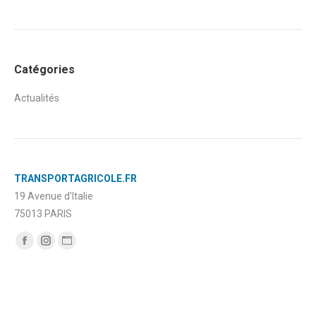
Catégories
Actualités
TRANSPORTAGRICOLE.FR
19 Avenue d'Italie
75013 PARIS
Trouvez nous sur :
Facebook
Instagram
Site
page
page
Web
opens
opens
page
in
in
opens