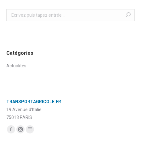
Recherche
Catégories
Actualités
TRANSPORTAGRICOLE.FR
19 Avenue d'Italie
75013 PARIS
Trouvez nous sur :
Facebook
Instagram
Site