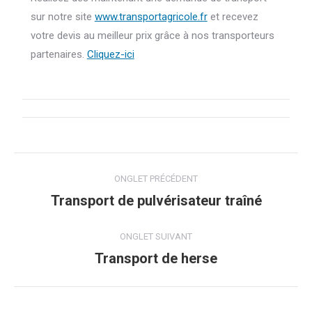
sur notre site
www.transportagricole.fr
et recevez
votre devis au meilleur prix grâce à nos transporteurs
partenaires.
Cliquez-ici
Navigation
ONGLET PRÉCÉDENT
de
Transport de pulvérisateur traîné
Onglet
précédent
commentaire
ONGLET SUIVANT
Transport de herse
Onglet
suivant