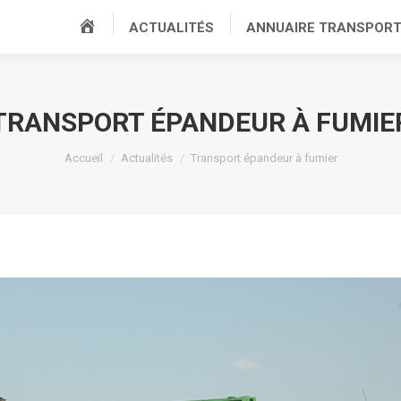
ACCUEIL
ACTUALITÉS
ANNUAIRE TRANSPOR
TRANSPORT ÉPANDEUR À FUMIE
Vous êtes ici :
Accueil
Actualités
Transport épandeur à fumier