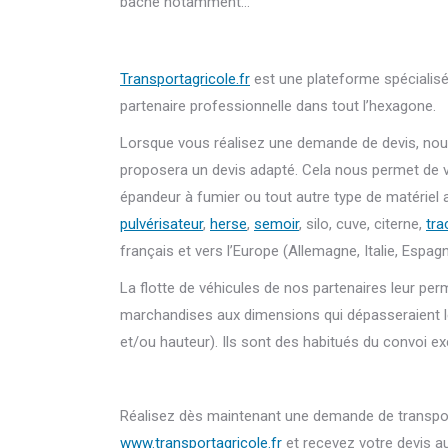
bâché notamment…
Transportagricole.fr
est une plateforme spécialisé
partenaire professionnelle dans tout l’hexagone.
Lorsque vous réalisez une demande de devis, nous
proposera un devis adapté.
Cela nous permet de v
épandeur à fumier ou tout autre type de matériel a
pulvérisateur
,
herse
,
semoir
, silo, cuve, citerne,
tra
français et vers l’Europe (Allemagne, Italie, Espagn
La flotte de véhicules de nos partenaires leur pe
marchandises aux dimensions qui dépasseraient le
et/ou hauteur). Ils sont des habitués du convoi e
Réalisez dès maintenant une demande de transport
www.transportagricole.fr
et recevez votre devis au