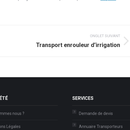
ONGLET SUIVANT
Transport enrouleur d’irrigation
Onglet
suivant
ÉTÉ
SERVICES
ommes nous ?
Demande de devis
ons Légales
Annuaire Transporteurs