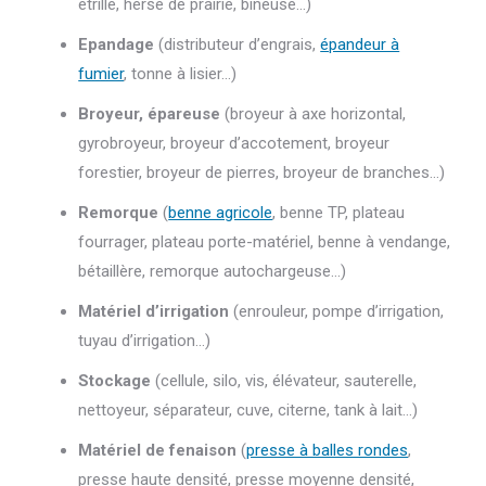
étrille, herse de prairie, bineuse…)
Epandage
(distributeur d’engrais,
épandeur à
fumier
, tonne à lisier…)
Broyeur, épareuse
(broyeur à axe horizontal,
gyrobroyeur, broyeur d’accotement, broyeur
forestier, broyeur de pierres, broyeur de branches…)
Remorque
(
benne agricole
, benne TP, plateau
fourrager, plateau porte-matériel, benne à vendange,
bétaillère, remorque autochargeuse…)
Matériel d’irrigation
(enrouleur, pompe d’irrigation,
tuyau d’irrigation…)
Stockage
(cellule, silo, vis, élévateur, sauterelle,
nettoyeur, séparateur, cuve, citerne, tank à lait…)
Matériel de fenaison
(
presse à balles rondes
,
presse haute densité, presse moyenne densité,